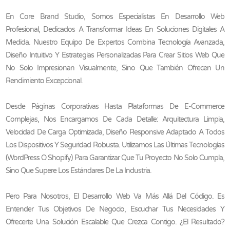
En Core Brand Studio, Somos Especialistas En Desarrollo Web
Profesional, Dedicados A Transformar Ideas En Soluciones Digitales A
Medida. Nuestro Equipo De Expertos Combina Tecnología Avanzada,
Diseño Intuitivo Y Estrategias Personalizadas Para Crear Sitios Web Que
No Solo Impresionan Visualmente, Sino Que También Ofrecen Un
Rendimiento Excepcional.
Desde Páginas Corporativas Hasta Plataformas De E-Commerce
Complejas, Nos Encargamos De Cada Detalle: Arquitectura Limpia,
Velocidad De Carga Optimizada, Diseño Responsive Adaptado A Todos
Los Dispositivos Y Seguridad Robusta. Utilizamos Las Últimas Tecnologías
(WordPress O Shopify) Para Garantizar Que Tu Proyecto No Solo Cumpla,
Sino Que Supere Los Estándares De La Industria.
Pero Para Nosotros, El Desarrollo Web Va Más Allá Del Código. Es
Entender Tus Objetivos De Negocio, Escuchar Tus Necesidades Y
Ofrecerte Una Solución Escalable Que Crezca Contigo. ¿El Resultado?